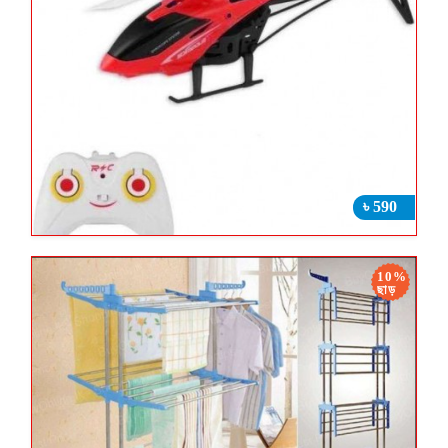
৳ 590
10%
ছাড়