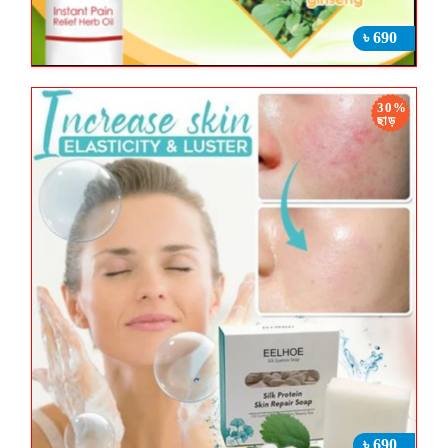
৳ 690
30%
ছাড়
৳ 690