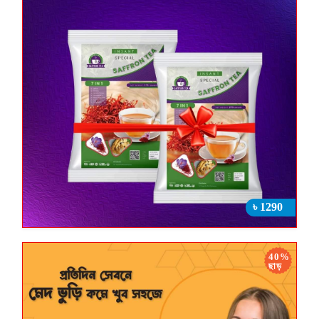
৳ 1290
40%
ছাড়