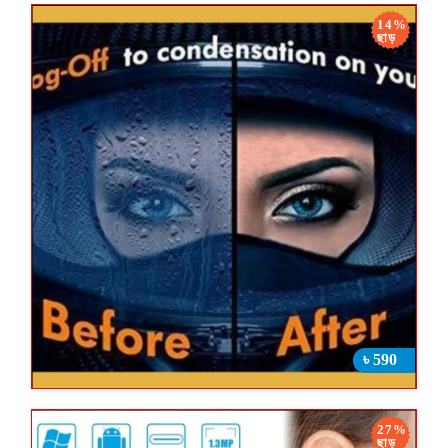
14%
ছাড়
৳ 590
27%
ছাড়