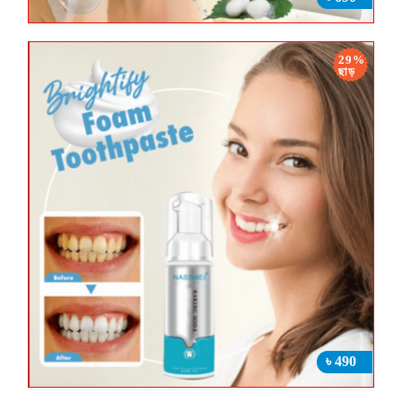
29%
ছাড়
৳ 490