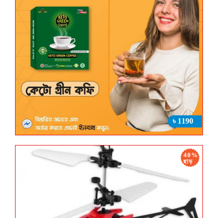
৳ 1190
40%
ছাড়