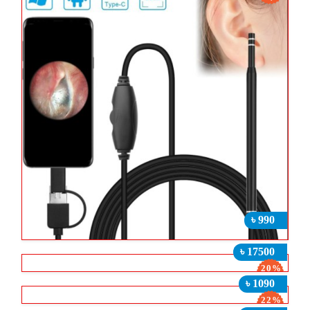
৳ 990
৳ 17500
20%
ছাড়
৳ 1090
22%
ছাড়