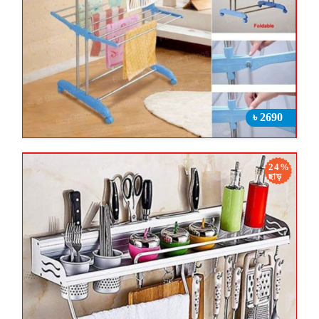
৳ 2690
24%
ছাড়