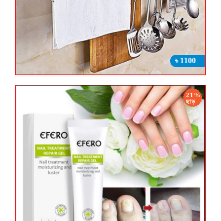
৳ 1100
21%
ছাড়