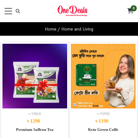
0
Home
/
Home and Living
৳ 1850
৳ 1990
৳ 1290
৳ 1190
Premium Saffron Tea
Keto Green Coffe