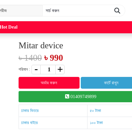
Hot Deal
Mitar device
৳ 1400
৳ 990
পরিমান :
অর্ডার করুন
কার্টে রাখুন
01409749899
ঢাকার ভিতরে
৫০ টাকা
ঢাকার বাইরে
১০০ টাকা