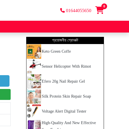
0
01644055650
প্রয়োজনীয় প্রোডাক্ট
Keto Green Coffe
Sensor Helicopter With Rimot
Efero 20g Nail Repair Gel
Silk Protein Skin Repair Soap
Voltage Alert Digital Tester
High-Quality And New Effective