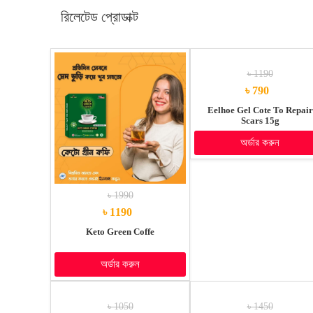
রিলেটেড প্রোডাক্ট
৳ 1190
৳ 790
Eelhoe Gel Cote To Repair
Scars 15g
অর্ডার করুন
৳ 1990
৳ 1190
Keto Green Coffe
অর্ডার করুন
৳ 1050
৳ 1450