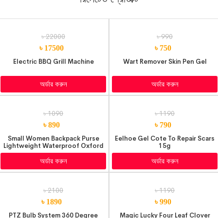
৳ 22000
৳ 990
৳ 17500
৳ 750
Electric BBQ Grill Machine
Wart Remover Skin Pen Gel
অর্ডার করুন
অর্ডার করুন
৳ 1090
৳ 1190
৳ 890
৳ 790
Small Women Backpack Purse
Eelhoe Gel Cote To Repair Scars
Lightweight Waterproof Oxford
15g
Travel Shoulder Bag Outdoor
Casual Small Anti-Theft
অর্ডার করুন
অর্ডার করুন
Backpacks
৳ 2100
৳ 1190
৳ 1890
৳ 990
PTZ Bulb System 360 Degree
Magic Lucky Four Leaf Clover