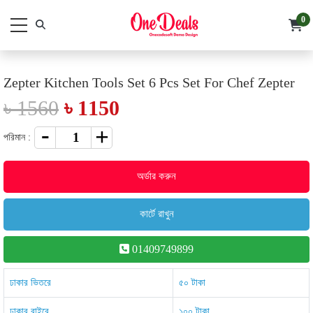
0
Zepter Kitchen Tools Set 6 Pcs Set For Chef Zepter
৳ 1560
৳ 1150
পরিমান :
অর্ডার করুন
কার্টে রাখুন
01409749899
ঢাকার ভিতরে
৫০ টাকা
ঢাকার বাইরে
১০০ টাকা